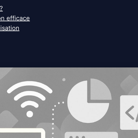
?
on efficace
isation