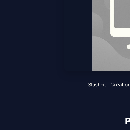
Slash-it : Créati
P