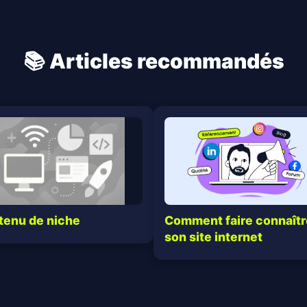
📚 Articles recommandés
tenu de niche
Comment faire connaîtr
son site internet