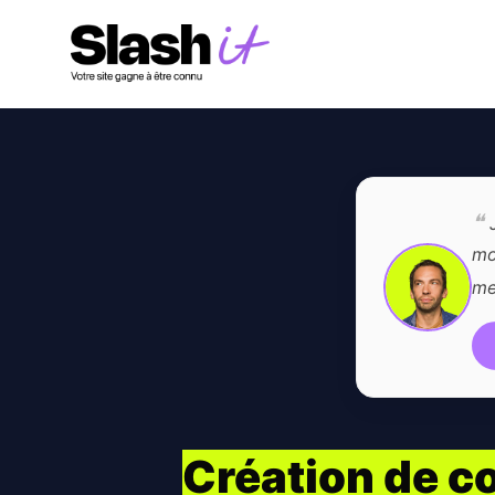
❝
J
mo
me
Création de c