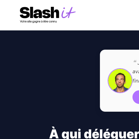
❝
J
av
fin
À qui déléguer