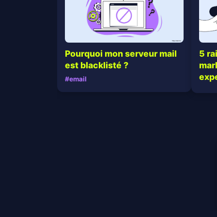
Pourquoi mon serveur mail
5 ra
est blacklisté ?
mark
exp
#email