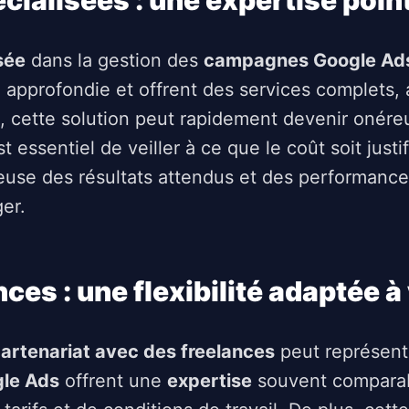
écialisées : une expertise poi
sée
dans la gestion des
campagnes Google Ad
approfondie et offrent des services complets, al
t, cette solution peut rapidement devenir onér
st essentiel de veiller à ce que le coût soit just
ieuse des résultats attendus et des performance
er.
nces : une flexibilité adaptée 
artenariat avec des freelances
peut représente
le Ads
offrent une
expertise
souvent comparab