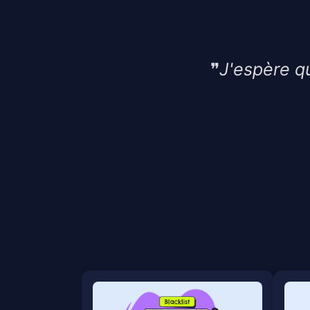
❞
J'espère qu