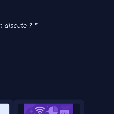
n discute ?
❞