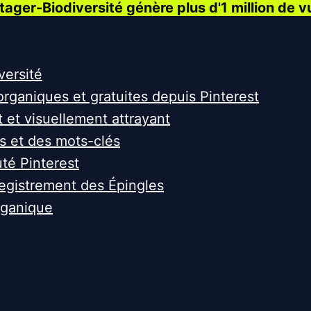
ger-Biodiversité génère plus d'1 million de v
versité
 organiques et gratuites depuis Pinterest
et visuellement attrayant
gs et des mots-clés
é Pinterest
registrement des Épingles
rganique