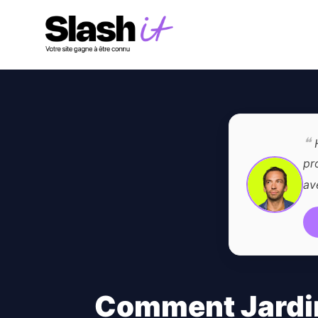
❝
H
pr
av
Comment Jardin