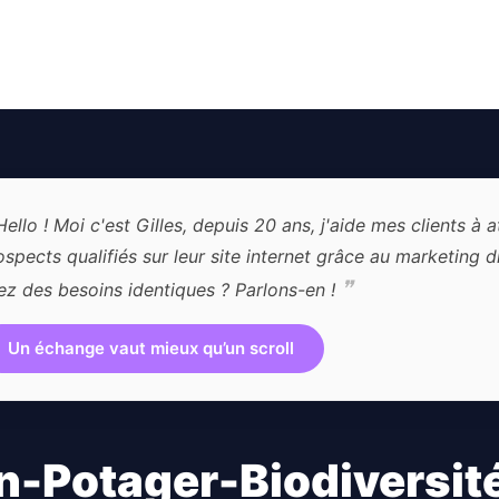
ello ! Moi c'est Gilles, depuis 20 ans, j'aide mes clients à a
ospects qualifiés sur leur site internet grâce au marketing d
❞
ez des besoins identiques ? Parlons-en !
Un échange vaut mieux qu’un scroll
-Potager-Biodiversité 