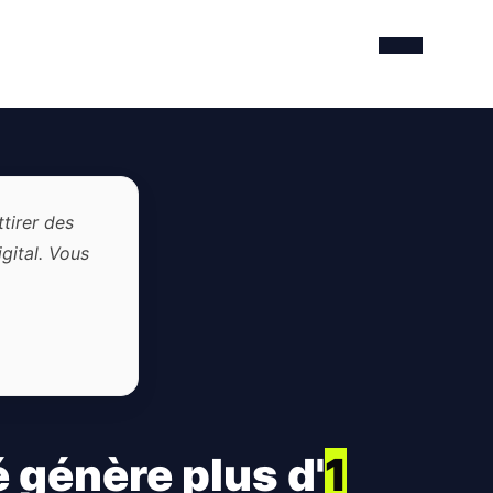
ttirer des
igital. Vous
génère plus d'
1